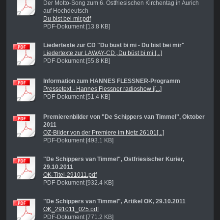
Der Motto-Song zum 6. Ostfriesischen Kirchentag in Aurich
auf Hochdeutsch
Du bist bei mir.pdf
PDF-Dokument [13.8 KB]
Liedertexte zur CD "Du büst bi mi - Du bist bei mir"
Liedertexte zur LAWAY-CD „Du büst bi mi [...]
PDF-Dokument [55.8 KB]
Information zum HANNES FLESSNER-Programm
Pressetext - Hannes Flessner radioshow i[...]
PDF-Dokument [51.4 KB]
Premierenbilder von "De Schippers van Timmel", Oktober
2011
OZ-Bilder von der Premiere im Netz 26101[...]
PDF-Dokument [493.1 KB]
"De Schippers van Timmel", Ostfriesischer Kurier,
29.10.2011
OK-Titel-291011.pdf
PDF-Dokument [932.4 KB]
"De Schippers van Timmel", Artikel OK, 29.10.2011
OK_291011_025.pdf
PDF-Dokument [771.2 KB]